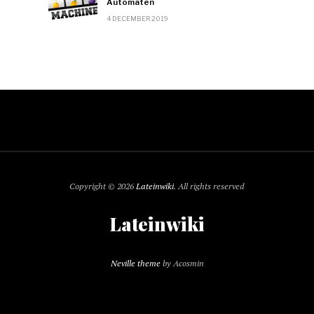
Automaten
4 DECEMBER 2019
Copyright © 2026
Lateinwiki
. All rights reserved
Lateinwiki
Neville theme
by Acosmin