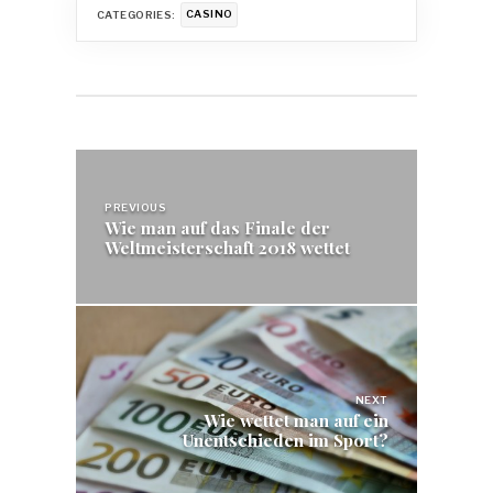
CATEGORIES:
CASINO
Post
navigation
PREVIOUS
Wie man auf das Finale der
Weltmeisterschaft 2018 wettet
NEXT
Wie wettet man auf ein
Unentschieden im Sport?