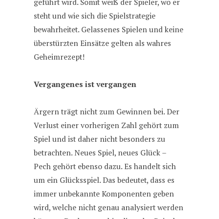
geführt wird. Somit weiß der Spieler, wo er
steht und wie sich die Spielstrategie
bewahrheitet. Gelassenes Spielen und keine
überstürzten Einsätze gelten als wahres
Geheimrezept!
Vergangenes ist vergangen
Ärgern trägt nicht zum Gewinnen bei. Der
Verlust einer vorherigen Zahl gehört zum
Spiel und ist daher nicht besonders zu
betrachten. Neues Spiel, neues Glück –
Pech gehört ebenso dazu. Es handelt sich
um ein Glücksspiel. Das bedeutet, dass es
immer unbekannte Komponenten geben
wird, welche nicht genau analysiert werden