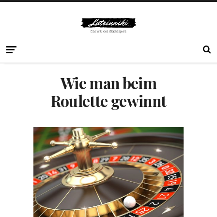
Wie man beim
Roulette gewinnt