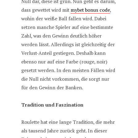
Null dar, diese ist grün. Nun geht es darum,
dass gewettet wird mit
mybet bonus code
,
wohin der weiße Ball fallen wird. Dabei
setzen manche Spieler auf eine bestimmte
Zahl, was den Gewinn deutlich höher
werden lässt. Allerdings ist gleichzeitig der
Verlust-Anteil gestiegen. Deshalb kann
ebenso nur auf eine Farbe (rouge, noir)
gesetzt werden. In den meisten Fällen wird
die Null nicht vorkommen, die sorgt nur
für den Gewinn der Banken.
Tradition und Faszination
Roulette hat eine lange Tradition, die mehr
als tausend Jahre zurück geht. In dieser