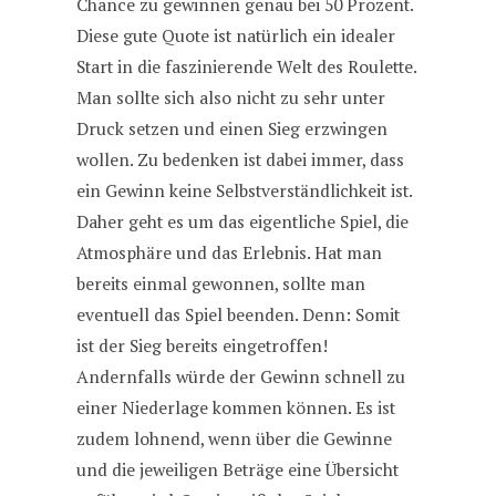
Chance zu gewinnen genau bei 50 Prozent.
Diese gute Quote ist natürlich ein idealer
Start in die faszinierende Welt des Roulette.
Man sollte sich also nicht zu sehr unter
Druck setzen und einen Sieg erzwingen
wollen. Zu bedenken ist dabei immer, dass
ein Gewinn keine Selbstverständlichkeit ist.
Daher geht es um das eigentliche Spiel, die
Atmosphäre und das Erlebnis. Hat man
bereits einmal gewonnen, sollte man
eventuell das Spiel beenden. Denn: Somit
ist der Sieg bereits eingetroffen!
Andernfalls würde der Gewinn schnell zu
einer Niederlage kommen können. Es ist
zudem lohnend, wenn über die Gewinne
und die jeweiligen Beträge eine Übersicht