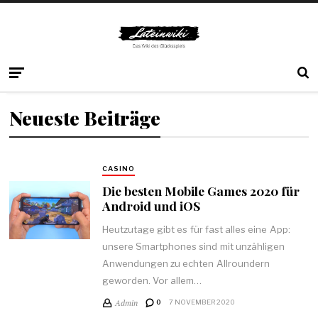
Neueste Beiträge
CASINO
Die besten Mobile Games 2020 für
Android und iOS
Heutzutage gibt es für fast alles eine App:
unsere Smartphones sind mit unzähligen
Anwendungen zu echten Allroundern
geworden. Vor allem…
Admin
0
7 NOVEMBER 2020